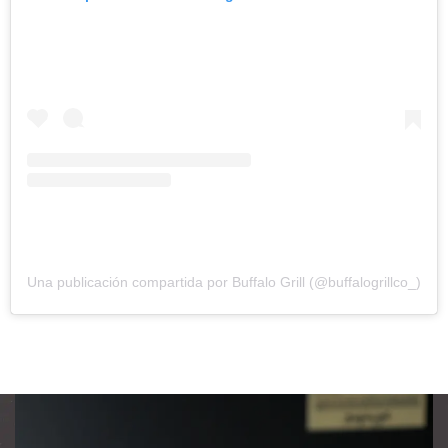
Una publicación compartida por Buffalo Grill (@buffalogrillco_)